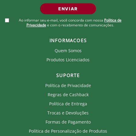
poderá ter uma pequenina variação. Produto Oficial
Licenciado do Fluminense. Ao comprar um produto
ENVIAR
oficial você fortalece seu clube que recebe royalties
com a venda de cada produto.
Ao informar seu e-mail, você concorda com nossa
Política de
Privacidade
e com o recebimento de comunicações.
INFORMACOES
Quem Somos
Produtos Licenciados
SUPORTE
Política de Privacidade
Regras de Cashback
Política de Entrega
Trocas e Devoluções
Formas de Pagamento
Política de Personalização de Produtos