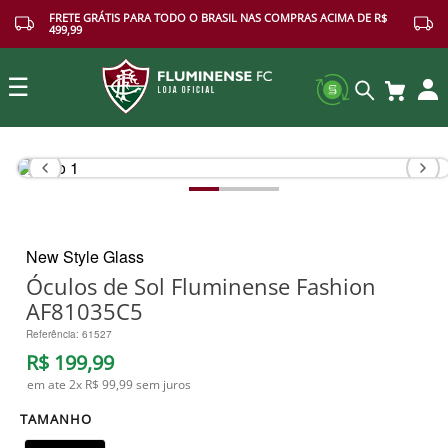
FRETE GRÁTIS PARA TODO O BRASIL NAS COMPRAS ACIMA DE R$
499,99
☰
Buscar
New Style Glass
Óculos de Sol Fluminense Fashion
AF81035C5
Referência
:
61527
R$
199
,
99
em ate
2
x
R$ 99,99
sem juros
TAMANHO