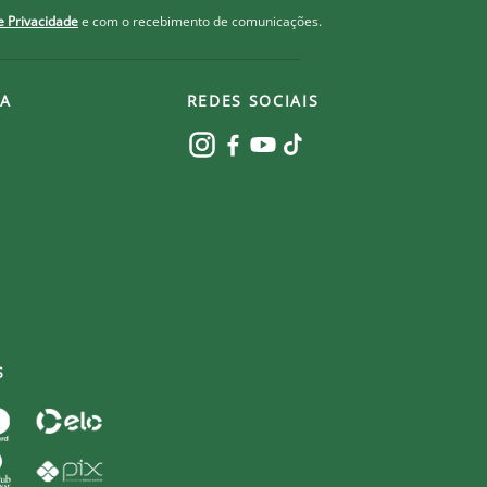
de Privacidade
e com o recebimento de comunicações.
tch Libertadores Títulos Anos FFC 2023
 79,99
A
REDES SOCIAIS
tch Participação Libertadores
 69,90
S