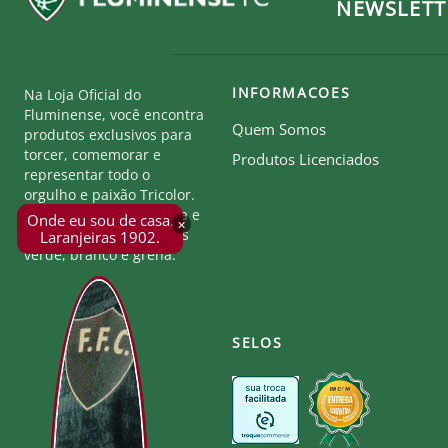
NEWSLETT
INFORMACOES
Na Loja Oficial do
Fluminense, você encontra
Quem Somos
produtos exclusivos para
torcer, comemorar e
Produtos Licenciados
representar todo o
orgulho e paixão Tricolor.
Seja parte desta história e
Onde eu sou de casa.
×
mostre a força das cores
Laranjeiras 1902.
verde, branco e grená.
SELOS