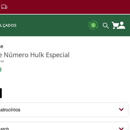
ALÇADOS
se
 Número Hulk Especial
148
0
Patrocínios
 Patrocínios
Patch