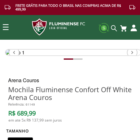
FRETE GRÁTIS PARA TODO O BRASIL NAS COMPRAS ACIMA DE R$
499,99
☰
Buscar
Arena Couros
Mochila Fluminense Confort Off White
Arena Couros
Referência
:
61149
R$
689
,
99
em ate
5
x
R$ 137,99
sem juros
TAMANHO