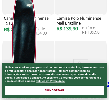
Camisa Polo Fluminense
Camisa Polo Fluminense
1910 Foxton
Mall Braziline
ou
1
x de
R$
139
,
90
ou
2
x de
R$
269
,
99
R$
139
,
90
R$
134
,
99
Utilizamos cookies para personalizar conteúdo e anúncios, fornecer recursos
de mídia social e analisar nosso tráfego. Também compartilhamos
informações sobre o uso do nosso site com nossos parceiros de mídia
social, publicidade e análise. Ao clicar em Concordar, você concorda com o
uso de cookies e nossa
Política de Privacidade
.
CONCORDAR
Camisa Polo Fluminense
Camisa Polo Fluminense
Grená Blueman
Piquet FFC Off White
ou
2
x de
R$
239
,
99
Foxton