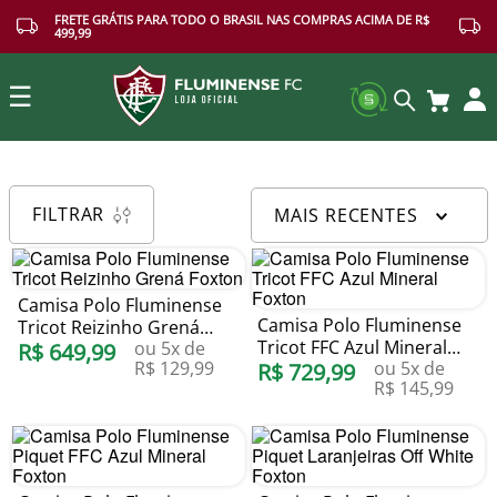
FRETE GRÁTIS PARA TODO O BRASIL NAS COMPRAS ACIMA DE R$
499,99
☰
Buscar
FILTRAR
MAIS RECENTES
Camisa Polo Fluminense
Camisa Polo Fluminense
Tricot Reizinho Grená
Tricot FFC Azul Mineral
ou
5
x de
Foxton
R$
649
,
99
R$
129
,
99
ou
5
x de
Foxton
R$
729
,
99
R$
145
,
99