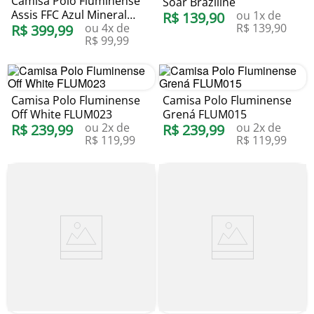
Camisa Polo Fluminense
Soar Braziline
Assis FFC Azul Mineral
ou
1
x de
R$
139
,
90
ou
4
x de
R$
139
,
90
Foxton
R$
399
,
99
R$
99
,
99
Camisa Polo Fluminense
Camisa Polo Fluminense
Off White FLUM023
Grená FLUM015
ou
2
x de
ou
2
x de
R$
239
,
99
R$
239
,
99
R$
119
,
99
R$
119
,
99