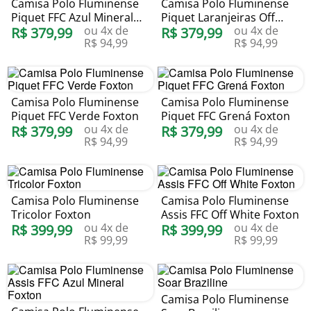
Camisa Polo Fluminense
Camisa Polo Fluminense
Piquet FFC Azul Mineral
Piquet Laranjeiras Off
ou
4
x de
ou
4
x de
Foxton
R$
379
,
99
White Foxton
R$
379
,
99
R$
94
,
99
R$
94
,
99
Camisa Polo Fluminense
Camisa Polo Fluminense
Piquet FFC Verde Foxton
Piquet FFC Grená Foxton
ou
4
x de
ou
4
x de
R$
379
,
99
R$
379
,
99
R$
94
,
99
R$
94
,
99
Camisa Polo Fluminense
Camisa Polo Fluminense
Tricolor Foxton
Assis FFC Off White Foxton
ou
4
x de
ou
4
x de
R$
399
,
99
R$
399
,
99
R$
99
,
99
R$
99
,
99
Camisa Polo Fluminense