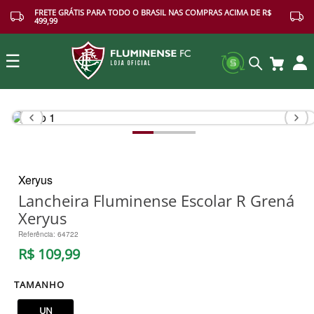
FRETE GRÁTIS PARA TODO O BRASIL NAS COMPRAS ACIMA DE R$
499,99
☰
Buscar
Xeryus
Lancheira Fluminense Escolar R Grená
Xeryus
Referência
:
64722
R$
109
,
99
TAMANHO
UN