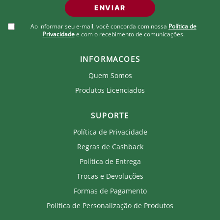
ENVIAR
Medidas Aproximadas (Largura x Altura x
Comprimento):
Ao informar seu e-mail, você concorda com nossa
Política de
Largura: 19cm
Privacidade
e com o recebimento de comunicações.
Altura: 21cm
Comprimento: 10cm
INFORMACOES
Produto Oficial Licenciado do Fluminense.
Quem Somos
Ao comprar um produto oficial você fortalece seu
Produtos Licenciados
clube que recebe royalties com a venda de cada
produto.
SUPORTE
Política de Privacidade
Regras de Cashback
Política de Entrega
Trocas e Devoluções
Formas de Pagamento
Política de Personalização de Produtos