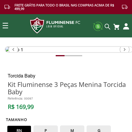
FRETE GRÁTIS PARA TODO O BRASIL NAS COMPRAS ACIMA DE R$
499,99
☰
Buscar
Torcida Baby
Kit Fluminense 3 Peças Menina Torcida
Baby
Referência
:
00097
R$
169
,
99
TAMANHO
RN
P
M
G