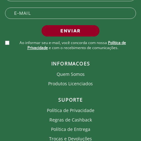
pequenina variação. Produto Oficial Licenciado do
Fluminense. Ao comprar um produto oficial você
fortalece seu clube que recebe royalties com a venda
de cada produto.
ENVIAR
Ao informar seu e-mail, você concorda com nossa
Política de
Privacidade
e com o recebimento de comunicações.
INFORMACOES
Quem Somos
Produtos Licenciados
SUPORTE
Política de Privacidade
Regras de Cashback
Política de Entrega
Trocas e Devoluções