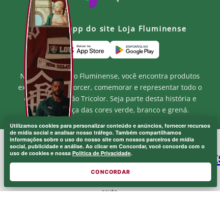
Baixe o app do site Loja Fluminense
Na Loja Oficial do Fluminense, você encontra produtos
exclusivos para torcer, comemorar e representar todo o
orgulho e paixão Tricolor. Seja parte desta história e
mostre a força das cores verde, branco e grená.
Utilizamos cookies para personalizar conteúdo e anúncios, fornecer recursos
de mídia social e analisar nosso tráfego. Também compartilhamos
informações sobre o uso do nosso site com nossos parceiros de mídia
social, publicidade e análise. Ao clicar em Concordar, você concorda com o
MF MARKETPLACE LTDA - CNPJ.: 52.848.001/0001-94
uso de cookies e nossa
Política de Privacidade
.
Rua Jose de Figueiredo - Barra da Tijuca - RJ CEP: 22793-170
Atendimento ao Cliente: atendimento@lojaflu.com.br / (21) 98808-
CONCORDAR
9954
Atendimento de 8:00h as 12:00h e 14:00h as 17:00h de segunda a
sexta.
© 2026 FLUMINENSE FOOTBALL CLUB.