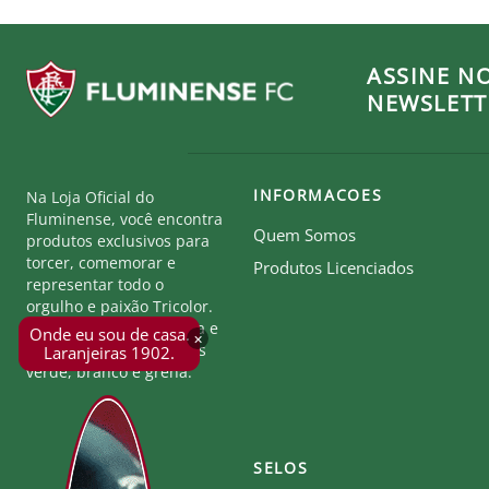
ASSINE N
NEWSLETT
INFORMACOES
Na Loja Oficial do
Fluminense, você encontra
Quem Somos
produtos exclusivos para
torcer, comemorar e
Produtos Licenciados
representar todo o
orgulho e paixão Tricolor.
Seja parte desta história e
Onde eu sou de casa.
×
mostre a força das cores
Laranjeiras 1902.
verde, branco e grená.
SELOS