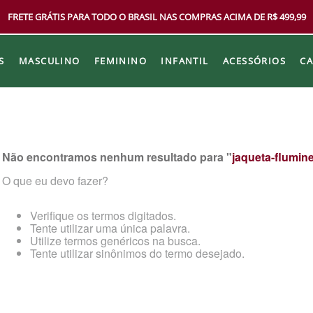
FRETE GRÁTIS PARA TODO O BRASIL NAS COMPRAS ACIMA DE R$ 499,99
S
MASCULINO
FEMININO
INFANTIL
ACESSÓRIOS
C
Não encontramos nenhum resultado para "
jaqueta-flumin
O que eu devo fazer?
Verifique os termos digitados.
Tente utilizar uma única palavra.
Utilize termos genéricos na busca.
Tente utilizar sinônimos do termo desejado.