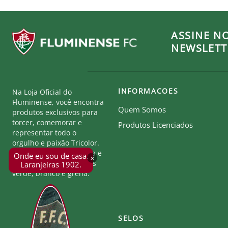
ASSINE N
NEWSLETT
INFORMACOES
Na Loja Oficial do
Fluminense, você encontra
Quem Somos
produtos exclusivos para
torcer, comemorar e
Produtos Licenciados
representar todo o
orgulho e paixão Tricolor.
Seja parte desta história e
Onde eu sou de casa.
×
mostre a força das cores
Laranjeiras 1902.
verde, branco e grená.
SELOS