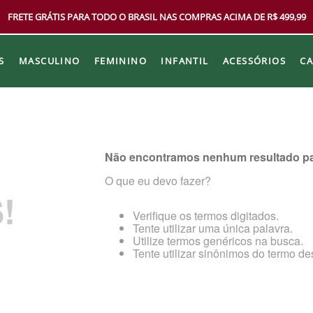
FRETE GRÁTIS PARA TODO O BRASIL NAS COMPRAS ACIMA DE R$ 499,99
S
MASCULINO
FEMININO
INFANTIL
ACESSÓRIOS
C
Não encontramos nenhum resultado pa
O que eu devo fazer?
!
Verifique os termos digitados.
Tente utilizar uma única palavra.
Utilize termos genéricos na busca.
Tente utilizar sinônimos do termo de