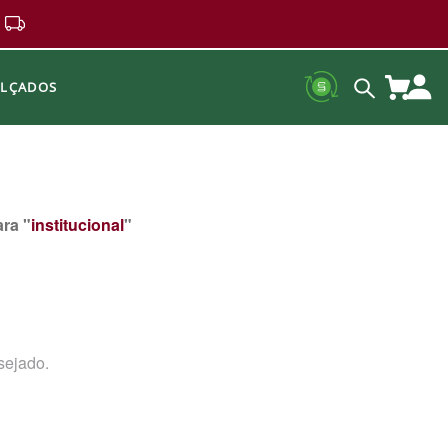
ALÇADOS
ra "
institucional
"
sejado.