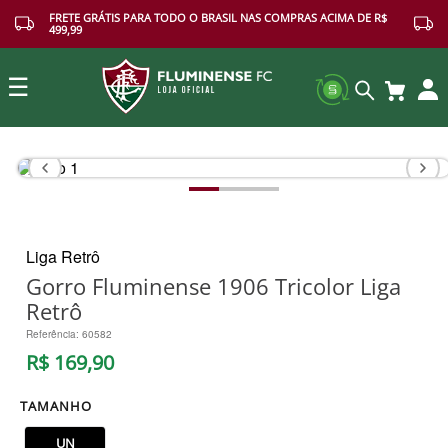
FRETE GRÁTIS PARA TODO O BRASIL NAS COMPRAS ACIMA DE R$
499,99
☰
Buscar
Liga Retrô
Gorro Fluminense 1906 Tricolor Liga
Retrô
Referência
:
60582
R$
169
,
90
TAMANHO
UN