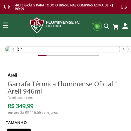
FRETE GRÁTIS PARA TODO O BRASIL NAS COMPRAS ACIMA DE R$
499,99
☰
Buscar
Arell
Garrafa Térmica Fluminense Oficial 1
Arell 946ml
Referência
:
11305
R$
349
,
99
em ate
3
x
R$ 116,66
sem juros
TAMANHO