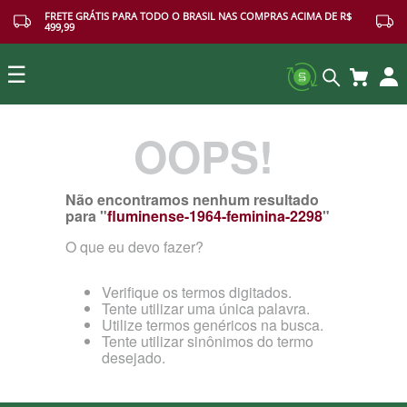
FRETE GRÁTIS PARA TODO O BRASIL NAS COMPRAS ACIMA DE R$
499,99
☰
OOPS!
Buscar
Não encontramos nenhum resultado
para "
fluminense-1964-feminina-2298
"
O que eu devo fazer?
Verifique os termos digitados.
Tente utilizar uma única palavra.
Utilize termos genéricos na busca.
Tente utilizar sinônimos do termo
desejado.