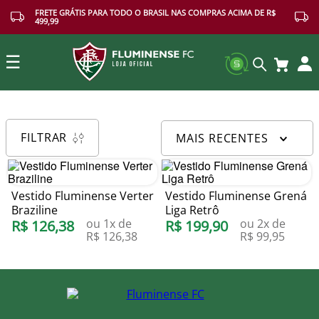
FRETE GRÁTIS PARA TODO O BRASIL NAS COMPRAS ACIMA DE R$
499,99
☰
Buscar
FILTRAR
MAIS RECENTES
Vestido Fluminense Verter
Vestido Fluminense Grená
Braziline
Liga Retrô
ou
1
x de
ou
2
x de
R$
126
,
38
R$
199
,
90
R$
126
,
38
R$
99
,
95