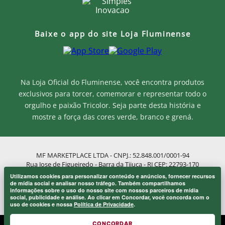
Baixe o app do site Loja Fluminense
Na Loja Oficial do Fluminense, você encontra produtos
exclusivos para torcer, comemorar e representar todo o
orgulho e paixão Tricolor. Seja parte desta história e
mostre a força das cores verde, branco e grená.
MF MARKETPLACE LTDA - CNPJ.: 52.848.001/0001-94
Rua Jose de Figueiredo - Barra da Tijuca - RJ CEP: 22793-170
Atendimento ao Cliente: atendimento@lojaflu.com.br / (21) 98808-
Utilizamos cookies para personalizar conteúdo e anúncios, fornecer recursos
9954
Onde eu sou de casa.
de mídia social e analisar nosso tráfego. Também compartilhamos
×
informações sobre o uso do nosso site com nossos parceiros de mídia
Atendimento de 8:00h as 12:00h e 14:00h as 17:00h de segunda a
Laranjeiras 1902.
social, publicidade e análise. Ao clicar em Concordar, você concorda com o
sexta.
uso de cookies e nossa
Política de Privacidade
.
CONCORDAR