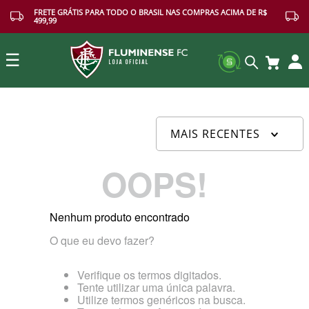
FRETE GRÁTIS PARA TODO O BRASIL NAS COMPRAS ACIMA DE R$
499,99
☰
Buscar
MAIS RECENTES
OOPS!
Nenhum produto encontrado
O que eu devo fazer?
Verifique os termos digitados.
Tente utilizar uma única palavra.
Utilize termos genéricos na busca.