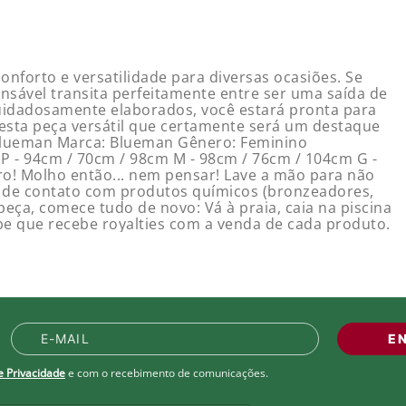
nforto e versatilidade para diversas ocasiões. Se
nsável transita perfeitamente entre ser uma saída de
 cuidadosamente elaborados, você estará pronta para
 esta peça versátil que certamente será um destaque
lueman Marca: Blueman Gênero: Feminino
 P - 94cm / 70cm / 98cm M - 98cm / 76cm / 104cm G -
o! Molho então... nem pensar! Lave a mão para não
ada de contato com produtos químicos (bronzeadores,
peça, comece tudo de novo: Vá à praia, caia na piscina
ube que recebe royalties com a venda de cada produto.
E
de Privacidade
e com o recebimento de comunicações.