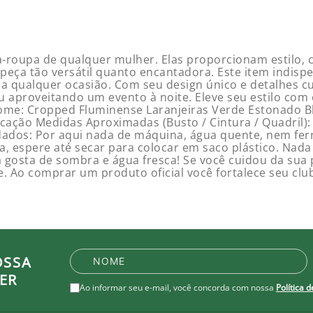
roupa de qualquer mulher. Elas proporcionam estilo, co
eça tão versátil quanto encantadora. Este item indispe
ão a qualquer ocasião. Com seu design único e detalhes
u aproveitando um evento à noite. Eleve seu estilo com
e: Cropped Fluminense Laranjeiras Verde Estonado B
cação Medidas Aproximadas (Busto / Cintura / Quadril):
ados: Por aqui nada de máquina, água quente, nem ferr
mida, espere até secar para colocar em saco plástico. N
ça gosta de sombra e água fresca! Se você cuidou da sua 
se. Ao comprar um produto oficial você fortalece seu cl
OSSA
ER
Ao informar seu e-mail, você concorda com nossa
Política 