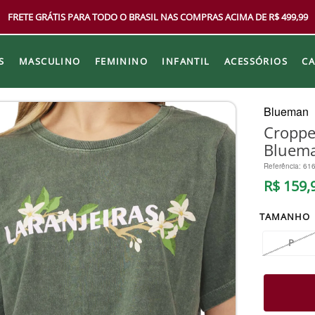
FRETE GRÁTIS PARA TODO O BRASIL NAS COMPRAS ACIMA DE R$ 499,99
S
MASCULINO
FEMININO
INFANTIL
ACESSÓRIOS
C
Blueman
Croppe
Bluem
Referência
:
61
R$
159
,
TAMANHO
P