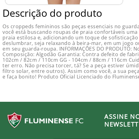
Descrição do produto
Os croppeds femininos são peças essenciais no guarda-
você está buscando roupas de praia confortáveis uma p
praia estilosa e, adicionando um toque de sofisticaç
deslumbrar, seja relaxando à beira-mar, em um jogo o
em seu guarda-roupa. INFORMAÇÕES DO PRODUTO: Nom
Composição: Algodão Garantia: Contra defeito de fabri
102cm / 82cm / 110cm GG - 104cm / 88cm / 116cm Cuid
ter erro. Não precisa torcer, tá? Se a peça estiver ú
filtro solar, entre outros). Assim como você, a sua pe
e faça bonito! Produto Oficial Licenciado do Fluminen
ASSINE N
NEWSLETT