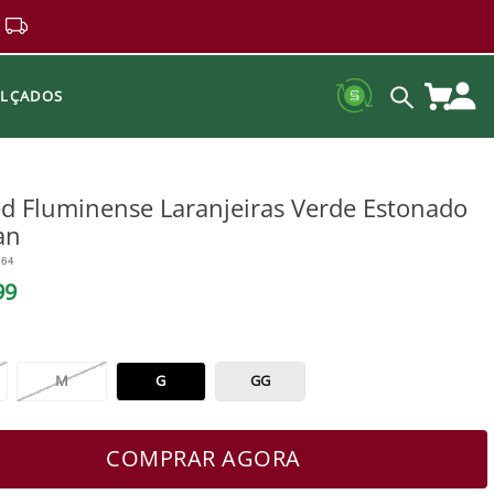
ALÇADOS
d Fluminense Laranjeiras Verde Estonado
an
664
99
M
G
GG
COMPRAR AGORA