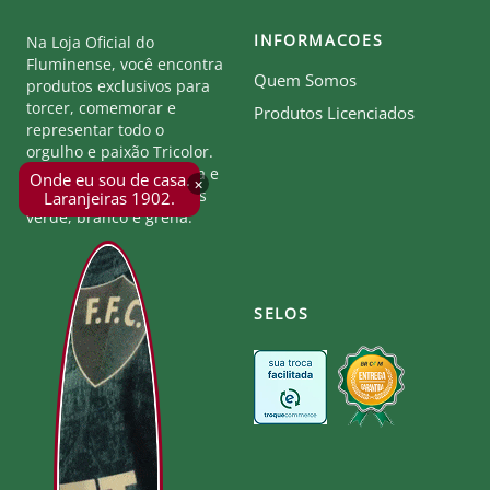
INFORMACOES
Na Loja Oficial do
Fluminense, você encontra
Quem Somos
produtos exclusivos para
torcer, comemorar e
Produtos Licenciados
representar todo o
orgulho e paixão Tricolor.
Seja parte desta história e
Onde eu sou de casa.
×
mostre a força das cores
Laranjeiras 1902.
verde, branco e grená.
SELOS