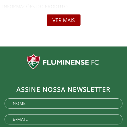
INFORMAÇÕES DO PRODUTO:
Nome: Copo Fluminense Fábio Record Na Copa
Marca: TSC Ídolos
VER MAIS
Gênero: Unissex
Composição: Plástico - 100% Reciclável - 100% Atóxico
Garantia: Contra defeito de fabricação
Capacidade: 500ml
Material: Plástico de Alta Durabilidade / Livre de BPA
Acabamento: Impressão de alta durabilidade com
cores vibrantes
Resistência: Pode ser utilizado em micro-ondas e
lava-louças
OBS: Foto Meramente Ilustrativa de todos os lados do
Copo
ASSINE NOSSA NEWSLETTER
Produto Oficial Licenciado do Fluminense.
Ao comprar um produto oficial você fortalece seu
clube que recebe royalties com a venda de cada
produto.