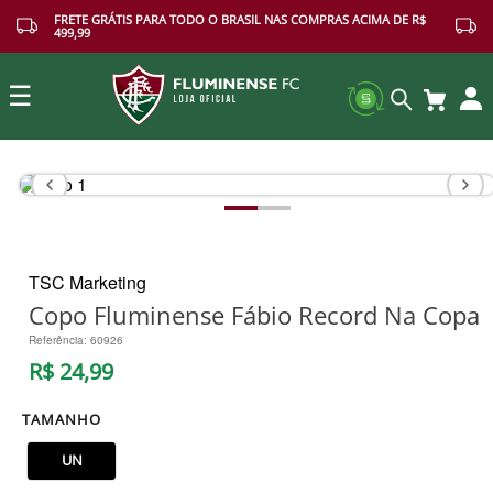
FRETE GRÁTIS PARA TODO O BRASIL NAS COMPRAS ACIMA DE R$
499,99
☰
Buscar
TSC Marketing
Copo Fluminense Fábio Record Na Copa
Referência
:
60926
R$
24
,
99
TAMANHO
UN