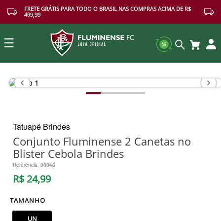
FRETE GRÁTIS PARA TODO O BRASIL NAS COMPRAS ACIMA DE R$
499,99
☰
Buscar
Tatuapé Brindes
Conjunto Fluminense 2 Canetas no
Blister Cebola Brindes
Referência
:
00048
R$
24
,
99
TAMANHO
UN