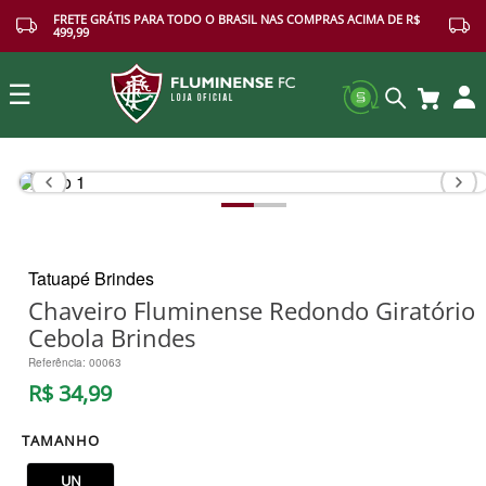
FRETE GRÁTIS PARA TODO O BRASIL NAS COMPRAS ACIMA DE R$
499,99
☰
Buscar
Tatuapé Brindes
Chaveiro Fluminense Redondo Giratório
Cebola Brindes
Referência
:
00063
R$
34
,
99
TAMANHO
UN