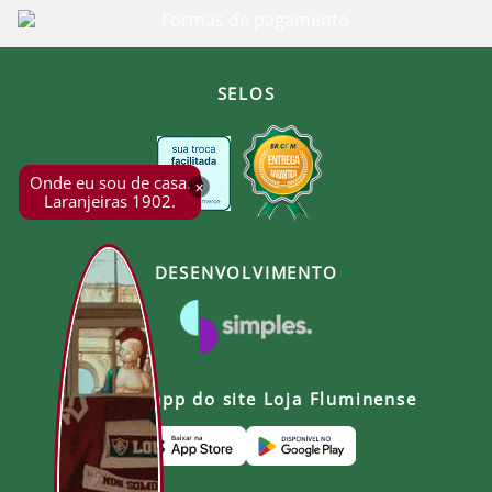
SELOS
Onde eu sou de casa.
×
Laranjeiras 1902.
DESENVOLVIMENTO
Baixe o app do site Loja Fluminense