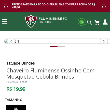
FRETE GRÁTIS PARA TODO O BRASIL NAS COMPRAS ACIMA DE R$
499,99
☰
Buscar
Tatuapé Brindes
Chaveiro Fluminense Ossinho Com
Mosquetão Cebola Brindes
Referência
:
00505
R$
19
,
99
TAMANHO
UN