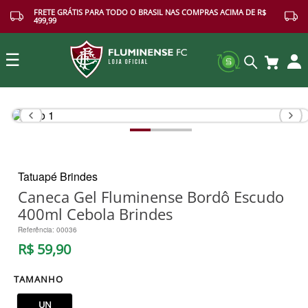
FRETE GRÁTIS PARA TODO O BRASIL NAS COMPRAS ACIMA DE R$
499,99
☰
Buscar
Tatuapé Brindes
Caneca Gel Fluminense Bordô Escudo
400ml Cebola Brindes
Referência
:
00036
R$
59
,
90
TAMANHO
UN