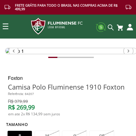
FRETE GRÁTIS PARA TODO O BRASIL NAS COMPRAS ACIMA DE R$
499,99
☰
Buscar
Foxton
Camisa Polo Fluminense 1910 Foxton
Referência
:
64207
R$
379
,
99
R$
269
,
99
em ate
2
x
R$ 134,99
sem juros
TAMANHO
P
M
G
GG