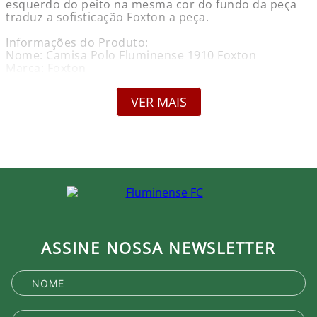
esquerdo do peito na mesma cor do fundo da peça
traduz a sofisticação Foxton a peça.
Informações do Produto:
Nome: Camisa Polo Fluminense 1910 Foxton
Marca: Foxton
Gênero: Masculino
Composição: Algodão
VER MAIS
Cor Predominante: Off White
Garantia: Contra defeito de fabricação
Compare as medidas com esta tabela.
Tamanho - Tórax
P - 102 - 106
M - 106 - 110
G - 110 - 114
GG - 114 - 118
XG - 118 - 122
XXG - 122 - 126
ASSINE NOSSA NEWSLETTER
Detalhes:
Modelagem clássica polo
Toque macio e agradável
Produto Oficial Licenciado do Fluminense.