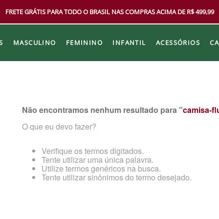
FRETE GRÁTIS PARA TODO O BRASIL NAS COMPRAS ACIMA DE R$ 499,99
S
MASCULINO
FEMININO
INFANTIL
ACESSÓRIOS
C
Não encontramos nenhum resultado para "
camisa-fl
O que eu devo fazer?
Verifique os termos digitados.
Tente utilizar uma única palavra.
Utilize termos genéricos na busca.
Tente utilizar sinônimos do termo desejado.