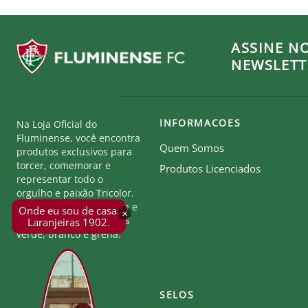
ASSINE N
NEWSLETT
INFORMACOES
Na Loja Oficial do
Fluminense, você encontra
Quem Somos
produtos exclusivos para
torcer, comemorar e
Produtos Licenciados
representar todo o
orgulho e paixão Tricolor.
Seja parte desta história e
Onde eu sou de casa.
×
mostre a força das cores
Laranjeiras 1902.
verde, branco e grená.
SELOS