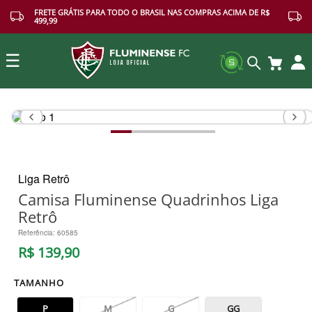
FRETE GRÁTIS PARA TODO O BRASIL NAS COMPRAS ACIMA DE R$
499,99
☰
Buscar
Liga Retrô
Camisa Fluminense Quadrinhos Liga
Retrô
Referência
:
60585
R$
139
,
90
TAMANHO
P
M
G
GG