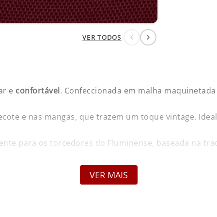
VER TODOS
ar e
confortável
. Confeccionada em malha maquinetada 
cote e nas mangas, que trazem um toque vintage. Ideal p
ente para os torcedores do Fluminense, baseada na tradi
 Foxton
VER MAIS