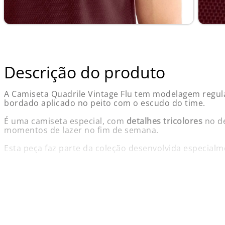
Descrição do produto
A Camiseta Quadrile Vintage Flu tem modelagem regul
bordado aplicado no peito com o escudo do time.
É uma camiseta especial, com
detalhes tricolores
no de
momentos de lazer no fim de semana.
Esta peça faz parte da coleção desenvolvida especialm
Informações do Produto:
Nome: Camisa Fluminense Quadrile Vintage FFC Grená
Marca: Foxton
Gênero: Masculino
Composição: 75% Algodão e 25% Poliéster
Cor Predominante: Grená
Garantia: Contra defeito de fabricação