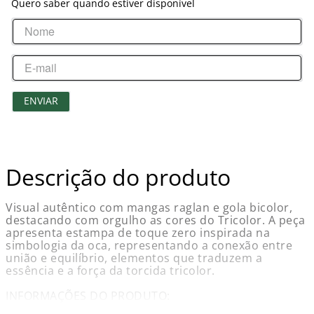
Quero saber quando estiver disponível
ENVIAR
Descrição do produto
Visual autêntico com mangas raglan e gola bicolor,
destacando com orgulho as cores do Tricolor. A peça
apresenta estampa de toque zero inspirada na
simbologia da oca, representando a conexão entre
união e equilíbrio, elementos que traduzem a
essência e a força da torcida tricolor.
INFORMAÇÕES DO PRODUTO:
Nome: Camisa Fluminense Infantil Tranca Braziline