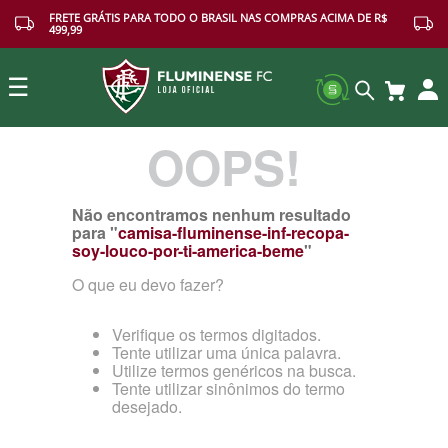
FRETE GRÁTIS PARA TODO O BRASIL NAS COMPRAS ACIMA DE R$
499,99
☰
OOPS!
Buscar
Não encontramos nenhum resultado
para "
camisa-fluminense-inf-recopa-
soy-louco-por-ti-america-beme
"
O que eu devo fazer?
Verifique os termos digitados.
Tente utilizar uma única palavra.
Utilize termos genéricos na busca.
Tente utilizar sinônimos do termo
desejado.