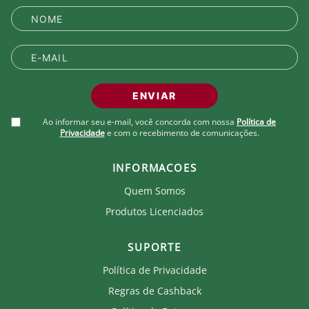
Características e Benefícios:
dryCELL: Tecnologia de desempenho projetada
para absorver a umidade do corpo, mantendo-o
confortável e seco
ENVIAR
Detalhes:
Ao informar seu e-mail, você concorda com nossa
Política de
Privacidade
e com o recebimento de comunicações.
Regular fit
Gola careca
Manga curta
INFORMACOES
Logo PUMA bordado do lado direito do peito
Escudo oficial do clube bordado do lado
Quem Somos
esquerdo do peito
Produtos Licenciados
Patrocínio aplicado na frente
Logo PUMA nos ombros
Tecido com estampa sublimada
SUPORTE
Tecido Mesh
Política de Privacidade
Cuidados:
Regras de Cashback
Não alvejar.