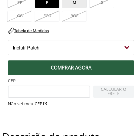
PP
P
M
G
GG
EGG
3GG
Tabela de Medidas
Incluir Patch
PEITO
COMPRAR AGORA
Patch Campeão 2023 Libertadores
R$ 79,99
CEP
CALCULAR O
FRETE
MANGA DIREITA
Não sei meu CEP
Patch Libertadores Taça 1 2023
R$ 79,99