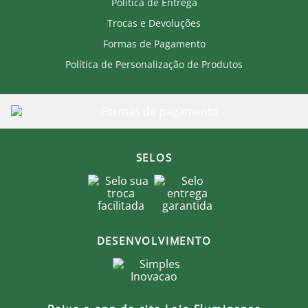
Política de Entrega
Não lavar a seco.
Lavar com água fria.
Trocas e Devoluções
Não utilizar amaciante.
Lavar e passar do lado avesso.
Formas de Pagamento
Passar em temperatura baixa e não passar a
Política de Personalização de Produtos
personalização.
Secar no varal, na sombra.
Produto Oficial Licenciado do Fluminense.
Ao comprar um produto oficial você fortalece seu
clube que recebe royalties com a venda de cada
produto.
SELOS
DESENVOLVIMENTO