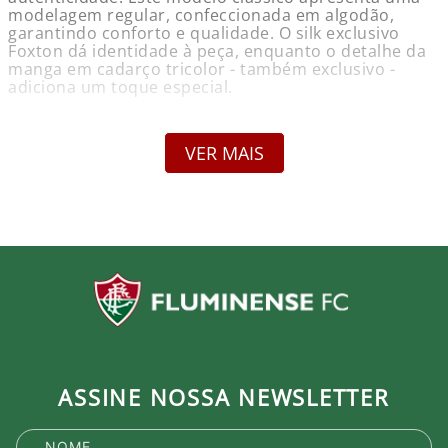
modelagem regular, confeccionada em algodão,
garantindo conforto e qualidade. O silk exclusivo
Foxton dá identidade à peça, enquanto o detalhe da
manga em cadarço tricolor - também exclusivo -
adiciona um toque especial.
Informações do Produto:
Nome: Camisa Fluminense Fluzão 2 Verde Foxton
VER MAIS
Marca: Foxton
Gênero: Masculino
Composição: Algodão
Cor Predominante: Verde
Garantia: Contra defeito de fabricação
Compare as medidas com esta tabela.
Tamanho - Tórax
P - 102 - 106
M - 106 - 110
G - 110 - 114
GG - 114 - 118
XG - 118 - 120
ASSINE NOSSA NEWSLETTER
Detalhes:
Modelagem clássica