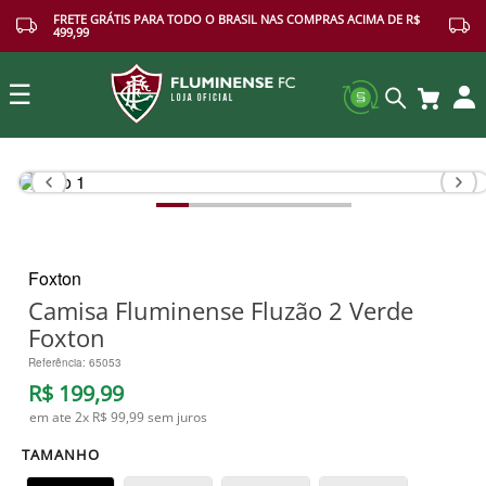
FRETE GRÁTIS PARA TODO O BRASIL NAS COMPRAS ACIMA DE R$
499,99
☰
Buscar
Foxton
Camisa Fluminense Fluzão 2 Verde
Foxton
Referência
:
65053
R$
199
,
99
em ate
2
x
R$ 99,99
sem juros
TAMANHO