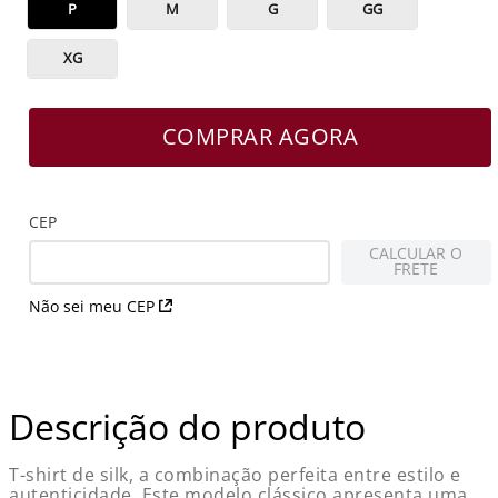
P
M
G
GG
XG
COMPRAR AGORA
CEP
CALCULAR O
FRETE
Não sei meu CEP
Descrição do produto
T-shirt de silk, a combinação perfeita entre estilo e
autenticidade. Este modelo clássico apresenta uma