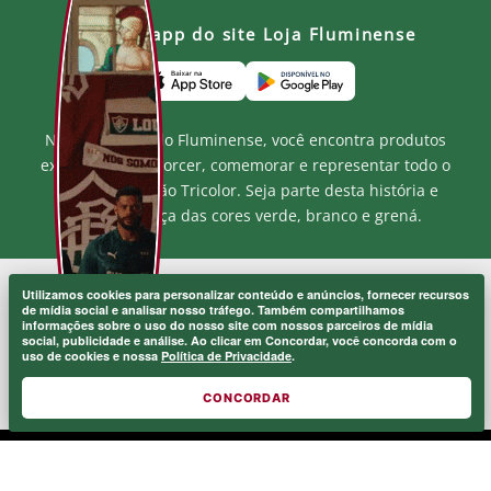
Baixe o app do site Loja Fluminense
Na Loja Oficial do Fluminense, você encontra produtos
exclusivos para torcer, comemorar e representar todo o
orgulho e paixão Tricolor. Seja parte desta história e
mostre a força das cores verde, branco e grená.
Utilizamos cookies para personalizar conteúdo e anúncios, fornecer recursos
MF MARKETPLACE LTDA - CNPJ.: 52.848.001/0001-94
de mídia social e analisar nosso tráfego. Também compartilhamos
Rua Jose de Figueiredo - Barra da Tijuca - RJ CEP: 22793-170
informações sobre o uso do nosso site com nossos parceiros de mídia
Atendimento ao Cliente: atendimento@lojaflu.com.br / (21) 98808-
social, publicidade e análise. Ao clicar em Concordar, você concorda com o
uso de cookies e nossa
Política de Privacidade
.
9954
Atendimento de 8:00h as 12:00h e 14:00h as 17:00h de segunda a
sexta.
CONCORDAR
© 2026 FLUMINENSE FOOTBALL CLUB.