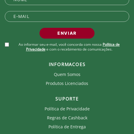
Produto Oficial Licenciado do Fluminense.
Ao comprar um produto oficial você fortalece seu
clube que recebe royalties com a venda de cada
produto.
ENVIAR
Ao informar seu e-mail, você concorda com nossa
Política de
Privacidade
e com o recebimento de comunicações.
INFORMACOES
Quem Somos
Produtos Licenciados
SUPORTE
Política de Privacidade
Regras de Cashback
Política de Entrega