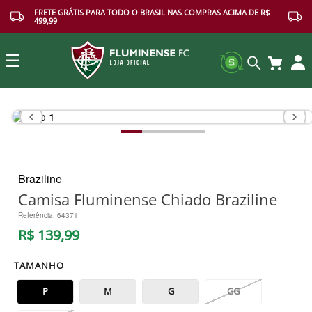
FRETE GRÁTIS PARA TODO O BRASIL NAS COMPRAS ACIMA DE R$
499,99
☰
Buscar
Braziline
Camisa Fluminense Chiado Braziline
Referência
:
64371
R$
139
,
99
TAMANHO
P
M
G
GG