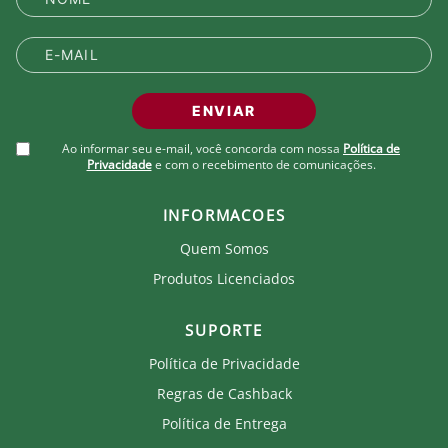
Produto Oficial Licenciado do Fluminense.
Ao comprar um produto oficial você fortalece seu
clube que recebe royalties com a venda de cada
produto.
ENVIAR
Ao informar seu e-mail, você concorda com nossa
Política de
Privacidade
e com o recebimento de comunicações.
INFORMACOES
Quem Somos
Produtos Licenciados
SUPORTE
Política de Privacidade
Regras de Cashback
Política de Entrega