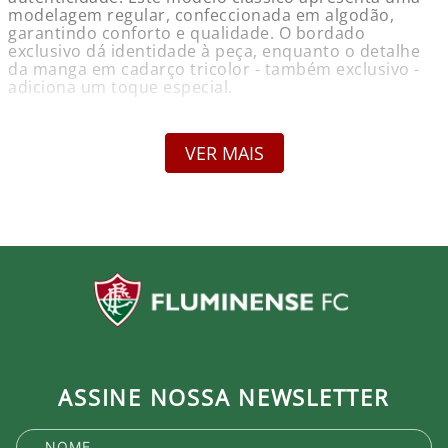
modelagem regular, confeccionada em algodão,
garantindo conforto e qualidade. O bordado
exclusivo dá identidade à peça, enquanto o detalhe
da manga em cadarço tricolor - também exclusivo -
adiciona um toque especial.
Informações do Produto:
Nome: Camisa Fluminense Bordado Grená Foxton
VER MAIS
Marca: Foxton
Gênero: Masculino
Composição: Algodão
Cor Predominante: Grená
Garantia: Contra defeito de fabricação
Compare as medidas com esta tabela.
Tamanho - Tórax
P - 102 - 106
M - 106 - 110
G - 110 - 114
GG - 114 - 118
XG - 118 - 120
ASSINE NOSSA NEWSLETTER
Detalhes:
Modelagem clássica