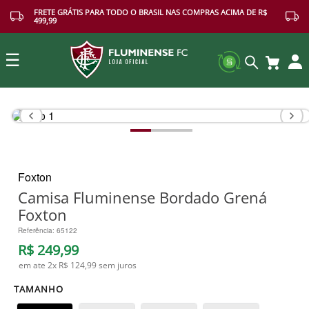
FRETE GRÁTIS PARA TODO O BRASIL NAS COMPRAS ACIMA DE R$
499,99
☰
Buscar
Foxton
Camisa Fluminense Bordado Grená
Foxton
Referência
:
65122
R$
249
,
99
em ate
2
x
R$ 124,99
sem juros
TAMANHO