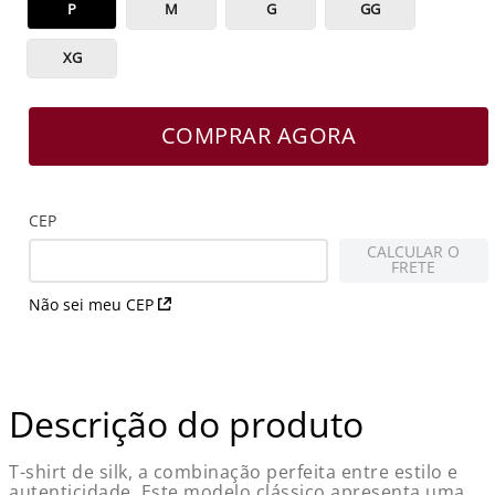
P
M
G
GG
XG
COMPRAR AGORA
CEP
CALCULAR O
FRETE
Não sei meu CEP
Descrição do produto
T-shirt de silk, a combinação perfeita entre estilo e
autenticidade. Este modelo clássico apresenta uma