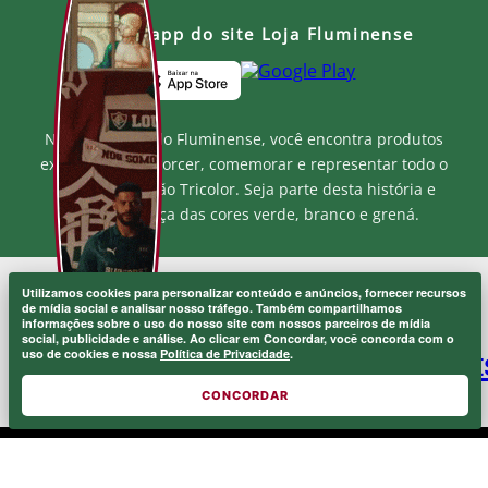
Baixe o app do site Loja Fluminense
Na Loja Oficial do Fluminense, você encontra produtos
exclusivos para torcer, comemorar e representar todo o
orgulho e paixão Tricolor. Seja parte desta história e
mostre a força das cores verde, branco e grená.
Utilizamos cookies para personalizar conteúdo e anúncios, fornecer recursos
MF MARKETPLACE LTDA - CNPJ.: 52.848.001/0001-94
de mídia social e analisar nosso tráfego. Também compartilhamos
Rua Jose de Figueiredo - Barra da Tijuca - RJ CEP: 22793-170
informações sobre o uso do nosso site com nossos parceiros de mídia
Atendimento ao Cliente: atendimento@lojaflu.com.br / (21) 98808-
social, publicidade e análise. Ao clicar em Concordar, você concorda com o
uso de cookies e nossa
Política de Privacidade
.
9954
Atendimento de 8:00h as 12:00h e 14:00h as 17:00h de segunda a
sexta.
CONCORDAR
© 2026 FLUMINENSE FOOTBALL CLUB.