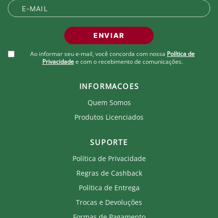
Produto Oficial Licenciado do Fluminense.
Ao comprar um produto oficial você fortalece seu
ENVIAR
clube que recebe royalties com a venda de cada
produto.
Ao informar seu e-mail, você concorda com nossa
Política de
Privacidade
e com o recebimento de comunicações.
INFORMACOES
Quem Somos
Produtos Licenciados
SUPORTE
Política de Privacidade
Regras de Cashback
Política de Entrega
Trocas e Devoluções
Formas de Pagamento