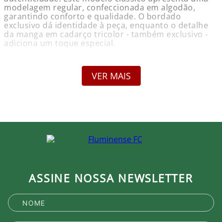
modelagem regular, confeccionada em algodão,
garantindo conforto e qualidade. O bordado
exclusivo dá identidade à peça, enquanto o detalhe
da manga em cadarço tricolor - também exclusivo -
adiciona um toque especial.
Informações do Produto:
Nome: Camisa Fluminense Bordado Azul Mineral
VER MAIS
Foxton
Marca: Foxton
Gênero: Masculino
Composição: Algodão
Cor Predominante: Azul Mineral
Garantia: Contra defeito de fabricação
Compare as medidas com esta tabela.
Tamanho - Tórax
P - 102 - 106
M - 106 - 110
ASSINE NOSSA NEWSLETTER
G - 110 - 114
GG - 114 - 118
XG - 118 - 120
Detalhes:
Modelagem clássica