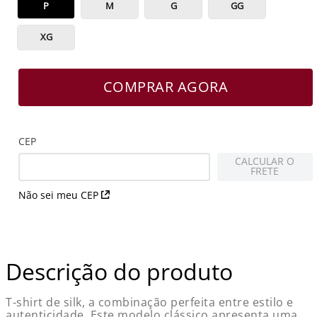
P
M
G
GG
XG
COMPRAR AGORA
CEP
CALCULAR O
FRETE
Não sei meu CEP
Descrição do produto
T-shirt de silk, a combinação perfeita entre estilo e
autenticidade. Este modelo clássico apresenta uma