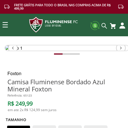
FRETE GRÁTIS PARA TODO O BRASIL NAS COMPRAS ACIMA DE R$
499,99
☰
Buscar
Foxton
Camisa Fluminense Bordado Azul
Mineral Foxton
Referência
:
65123
R$
249
,
99
em ate
2
x
R$ 124,99
sem juros
TAMANHO