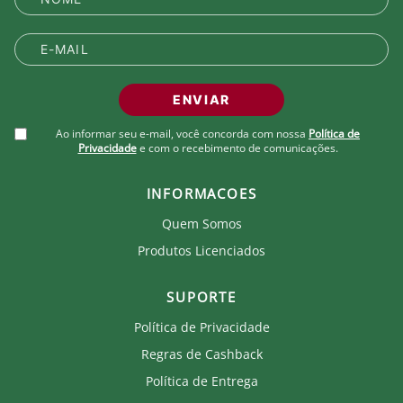
XG - 118 - 120
Detalhes:
Meia malha 100% algodão
Silk exclusivo Foxton na frente
Detalhe de cadarço tricolor exclusivo na manga
ENVIAR
Silk nas costas unindo Foxton e Fluminense
Modelagem regular clássica
Ao informar seu e-mail, você concorda com nossa
Política de
Privacidade
e com o recebimento de comunicações.
Produto Oficial Licenciado do Fluminense.
Ao comprar um produto oficial você fortalece seu
INFORMACOES
clube que recebe royalties com a venda de cada
Quem Somos
produto.
Produtos Licenciados
SUPORTE
Política de Privacidade
Regras de Cashback
Política de Entrega