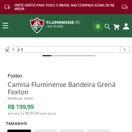
FRETE GRÁTIS PARA TODO O BRASIL NAS COMPRAS ACIMA DE R$
499,99
☰
Buscar
Foxton
Camisa Fluminense Bandeira Grená
Foxton
Referência
:
65050
R$
199
,
99
em ate
2
x
R$ 99,99
sem juros
TAMANHO