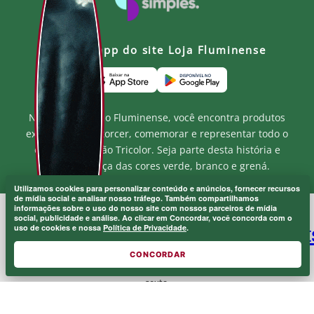
Baixe o app do site Loja Fluminense
Na Loja Oficial do Fluminense, você encontra produtos
exclusivos para torcer, comemorar e representar todo o
orgulho e paixão Tricolor. Seja parte desta história e
mostre a força das cores verde, branco e grená.
Utilizamos cookies para personalizar conteúdo e anúncios, fornecer recursos
de mídia social e analisar nosso tráfego. Também compartilhamos
informações sobre o uso do nosso site com nossos parceiros de mídia
social, publicidade e análise. Ao clicar em Concordar, você concorda com o
MF MARKETPLACE LTDA - CNPJ.: 52.848.001/0001-94
uso de cookies e nossa
Política de Privacidade
.
Rua Jose de Figueiredo - Barra da Tijuca - RJ CEP: 22793-170
Atendimento ao Cliente: atendimento@lojaflu.com.br / (21) 98808-
CONCORDAR
9954
Atendimento de 8:00h as 12:00h e 14:00h as 17:00h de segunda a
sexta.