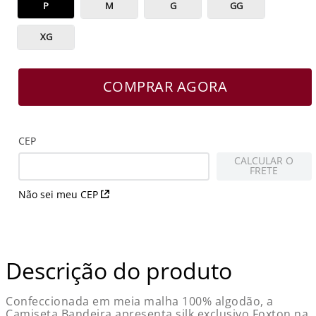
P
M
G
GG
XG
COMPRAR AGORA
CEP
CALCULAR O
FRETE
Não sei meu CEP
Descrição do produto
Confeccionada em meia malha 100% algodão, a
Camiseta Bandeira apresenta silk exclusivo Foxton na