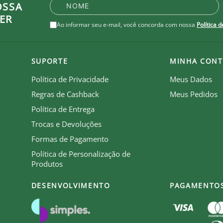
ra absorver a umidade do corpo, mantendo-o confortáve
OSSA
ER
Ao informar seu e-mail, você concorda com nossa
Política 
SUPORTE
MINHA CONT
Política de Privacidade
Meus Dados
Regras de Cashback
Meus Pedidos
o do peito
Política de Entrega
Trocas e Devoluções
Formas de Pagamento
Política de Personalização de
Produtos
DESENVOLVIMENTO
PAGAMENTO
zação.