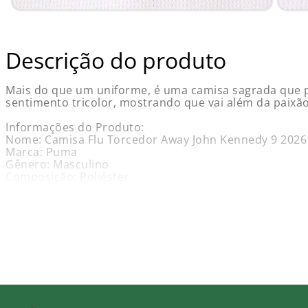
Descrição do produto
Mais do que um uniforme, é uma camisa sagrada que pro
sentimento tricolor, mostrando que vai além da paixão
Informações do Produto:
Nome: Camisa Flu Torcedor Away John Kennedy 9 202
Marca: Puma
Gênero: Masculino
Composição: Poliéster
Cor Predominante: White
Garantia: Contra defeito de fabricação.
Obs.: Não aceitamos troca, cancelamento e / ou devolu
Guia de tamanho - medidas aproximadas (em cm):
Características e Benefícios: