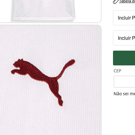
Tabela 
Incluir 
Kit
Incluir 
R$
PEITO
Pa
R$
CEP
Não sei m
MANGA
Pa
R$