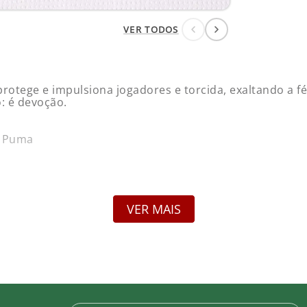
Pa
Pro
VER TODOS
MANGA
tege e impulsiona jogadores e torcida, exaltando a fé 
: é devoção.
Pa
R$
6 Puma
Pa
R$
VER MAIS
ção de camisas personalizadas. Salvo vício de qualidad