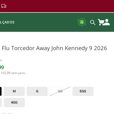
ALÇADOS
 Flu Torcedor Away John Kennedy 9 2026
04
99
 102,99
sem juros
M
G
GG
EGG
4GG