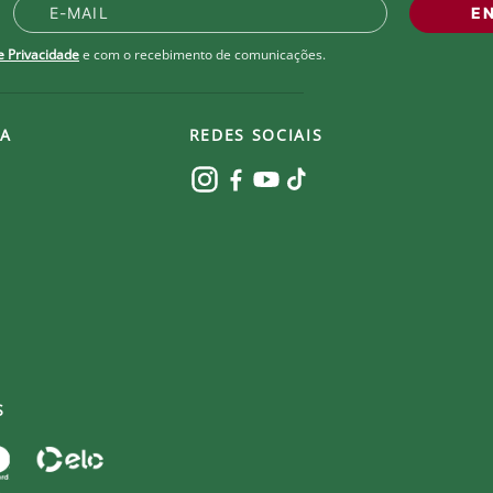
l e seco.
E
de Privacidade
e com o recebimento de comunicações.
A
REDES SOCIAIS
S