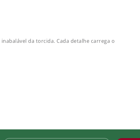
tch Participação Club World Cup FIFA 25
duto indisponível
 ESQUERDA
inabalável da torcida. Cada detalhe carrega o
tch Libertadores Títulos Anos FFC 2023
 79,99
tch Participação Libertadores
 69,90
e.