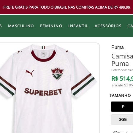
FRETE GRÁTIS PARA TODO O BRASIL NAS COMPRAS ACIMA DE R$ 499,99
S
MASCULINO
FEMININO
INFANTIL
ACESSÓRIOS
C
Puma
Camisa
Puma
Referência
:
32
R$
514
,
em ate
5
x
R$
TAMANHO
P
3GG