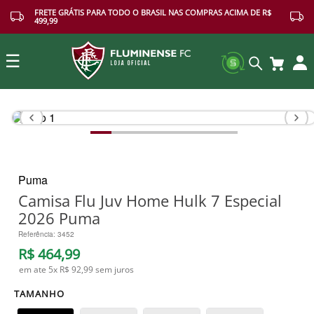
FRETE GRÁTIS PARA TODO O BRASIL NAS COMPRAS ACIMA DE R$
499,99
☰
Buscar
Puma
Camisa Flu Juv Home Hulk 7 Especial
2026 Puma
Referência
:
3452
R$
464
,
99
em ate
5
x
R$ 92,99
sem juros
TAMANHO