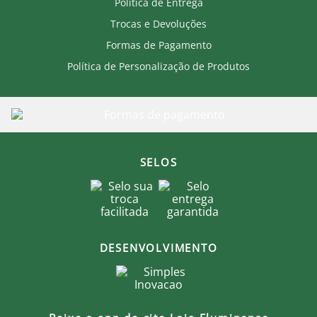
Política de Entrega
Cuidados:
Trocas e Devoluções
Não alvejar.
Não lavar a seco.
Formas de Pagamento
Lavar com água fria.
Não utilizar amaciante.
Política de Personalização de Produtos
Lavar e passar do lado avesso.
Passar em temperatura baixa e não passar a
personalização.
Secar no varal, na sombra.
Produto Oficial Licenciado do Fluminense.
SELOS
Ao comprar um produto oficial você fortalece seu
clube que recebe royalties com a venda de cada
produto.
DESENVOLVIMENTO