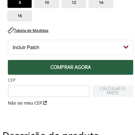
8
10
12
14
16
Tabela de Medidas
Incluir Patch
PEITO
COMPRAR AGORA
Patch Campeão 2023 Libertadores
R$ 79,99
CEP
CALCULAR O
FRETE
MANGA DIREITA
Não sei meu CEP
Patch Libertadores Taça 1 2023
R$ 79,99