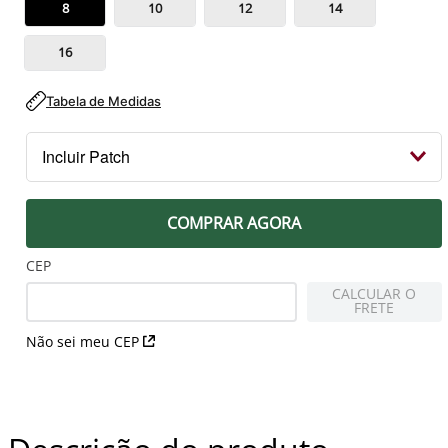
8
10
12
14
16
Tabela de Medidas
Incluir Patch
PEITO
COMPRAR AGORA
Patch Campeão 2023 Libertadores
R$ 79,99
CEP
CALCULAR O
FRETE
MANGA DIREITA
Não sei meu CEP
Patch Libertadores Taça 1 2023
R$ 79,99