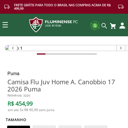
FRETE GRÁTIS PARA TODO O BRASIL NAS COMPRAS ACIMA DE R$
499,99
☰
Buscar
Puma
Camisa Flu Juv Home A. Canobbio 17
2026 Puma
Referência
:
3220
R$
454
,
99
em ate
5
x
R$ 90,99
sem juros
TAMANHO