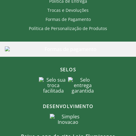
Lavar com água fria.
Política de Entrega
Não utilizar amaciante.
Trocas e Devoluções
Lavar e passar do lado avesso.
Passar em temperatura baixa e não passar a
Formas de Pagamento
personalização.
Secar no varal, na sombra.
Política de Personalização de Produtos
Produto Oficial Licenciado do Fluminense.
Ao comprar um produto oficial você fortalece seu
clube que recebe royalties com a venda de cada
produto.
SELOS
DESENVOLVIMENTO