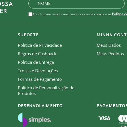
ra absorver a umidade do corpo, mantendo-o confortáve
OSSA
ER
Ao informar seu e-mail, você concorda com nossa
Política 
SUPORTE
MINHA CONT
Política de Privacidade
Meus Dados
Regras de Cashback
Meus Pedidos
o do peito
Política de Entrega
Trocas e Devoluções
Formas de Pagamento
Política de Personalização de
Produtos
DESENVOLVIMENTO
PAGAMENTO
zação.