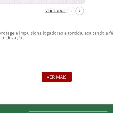
Pa
VER TODOS
R$
tege e impulsiona jogadores e torcida, exaltando a fé 
Pa
: é devoção.
R$
VER MAIS
ção de camisas personalizadas. Salvo vício de qualidad