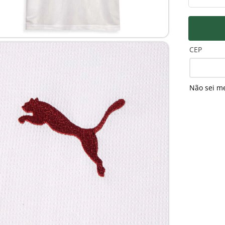
PEITO
Pa
R$
CEP
Não sei m
MANGA
Pa
R$
Pa
Pro
MANGA