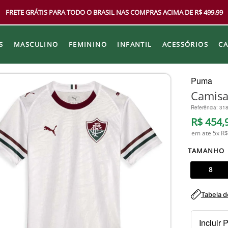
FRETE GRÁTIS PARA TODO O BRASIL NAS COMPRAS ACIMA DE R$ 499,99
S
MASCULINO
FEMININO
INFANTIL
ACESSÓRIOS
C
Puma
Camisa
Referência
:
31
R$
454
,
em ate
5
x
R$
TAMANHO
8
Tabela 
Incluir 