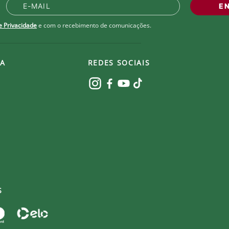
l e seco.
E
de Privacidade
e com o recebimento de comunicações.
A
REDES SOCIAIS
S