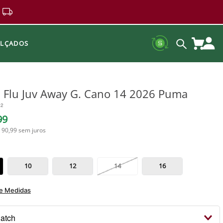
ALÇADOS
 Flu Juv Away G. Cano 14 2026 Puma
82
99
 90,99
sem juros
10
12
14
16
de Medidas
Patch