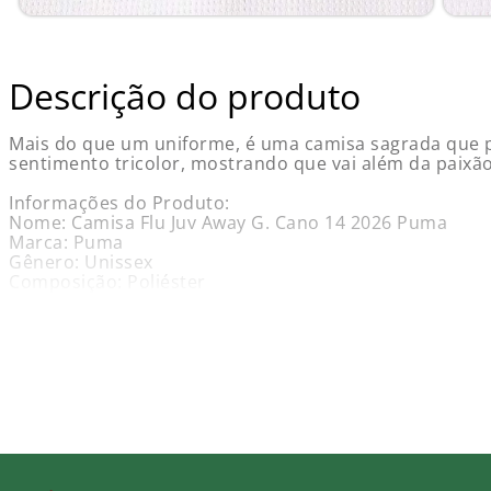
Descrição do produto
Mais do que um uniforme, é uma camisa sagrada que pro
sentimento tricolor, mostrando que vai além da paixão
Informações do Produto:
Nome: Camisa Flu Juv Away G. Cano 14 2026 Puma
Marca: Puma
Gênero: Unissex
Composição: Poliéster
Cor Predominante: White
Garantia: Contra defeito de fabricação.
Obs.: Não aceitamos troca, cancelamento e / ou devolu
Guia de tamanho - medidas aproximadas (em cm):
Características e Benefícios: