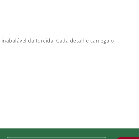
tch Libertadores Títulos Anos FFC 2023
 79,99
inabalável da torcida. Cada detalhe carrega o
tch Participação Libertadores
 69,90
e.