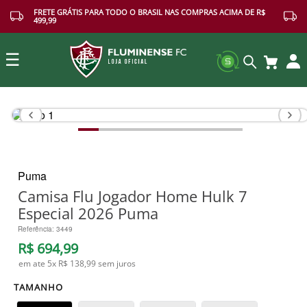
FRETE GRÁTIS PARA TODO O BRASIL NAS COMPRAS ACIMA DE R$
499,99
☰
Buscar
Puma
Camisa Flu Jogador Home Hulk 7
Especial 2026 Puma
Referência
:
3449
R$
694
,
99
em ate
5
x
R$ 138,99
sem juros
TAMANHO