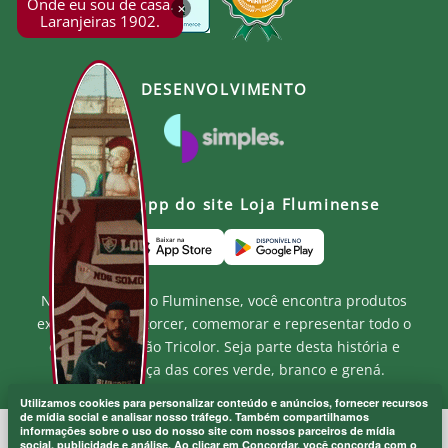
Produto Oficial Licenciado do Fluminense.
Onde eu sou de casa.
×
Laranjeiras 1902.
Ao comprar um produto oficial você fortalece seu
clube que recebe royalties com a venda de cada
produto.
DESENVOLVIMENTO
Baixe o app do site Loja Fluminense
Na Loja Oficial do Fluminense, você encontra produtos
exclusivos para torcer, comemorar e representar todo o
orgulho e paixão Tricolor. Seja parte desta história e
mostre a força das cores verde, branco e grená.
Utilizamos cookies para personalizar conteúdo e anúncios, fornecer recursos
de mídia social e analisar nosso tráfego. Também compartilhamos
informações sobre o uso do nosso site com nossos parceiros de mídia
MF MARKETPLACE LTDA - CNPJ.: 52.848.001/0001-94
social, publicidade e análise. Ao clicar em Concordar, você concorda com o