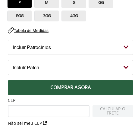
P
M
G
GG
EGG
3GG
4GG
Tabela de Medidas
Incluir Patrocínios
Kit Patrocínios
Incluir Patch
R$ 119,99
PEITO
COMPRAR AGORA
Patch Campeão 2023 Libertadores
R$ 79,99
CEP
CALCULAR O
FRETE
MANGA DIREITA
Não sei meu CEP