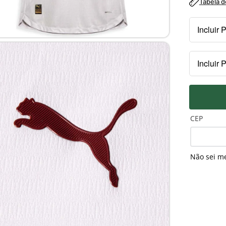
Tabela 
Incluir 
Kit
Incluir 
R$
PEITO
Pa
R$
CEP
Não sei m
MANGA
Pa
R$