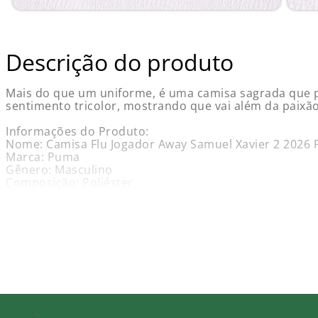
Descrição do produto
Mais do que um uniforme, é uma camisa sagrada que pro
sentimento tricolor, mostrando que vai além da paixão
Informações do Produto:
Nome: Camisa Flu Jogador Away Samuel Xavier 2 2026
Marca: Puma
Gênero: Masculino
Composição: Poliéster
Cor Predominante: White
Garantia: Contra defeito de fabricação.
Obs.: Não aceitamos troca, cancelamento e / ou devolu
Guia de tamanho - medidas aproximadas (em cm):
Características e Benefícios: