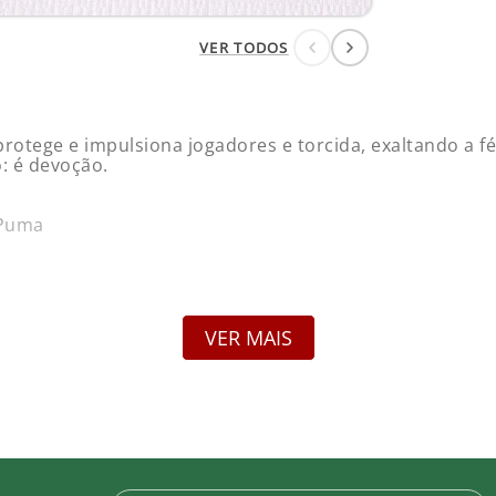
Pa
Pro
VER TODOS
MANGA
tege e impulsiona jogadores e torcida, exaltando a fé 
: é devoção.
Pa
R$
 Puma
Pa
R$
VER MAIS
ção de camisas personalizadas. Salvo vício de qualidad