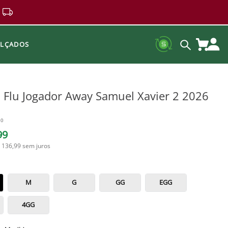
ALÇADOS
 Flu Jogador Away Samuel Xavier 2 2026
30
99
 136,99
sem juros
M
G
GG
EGG
4GG