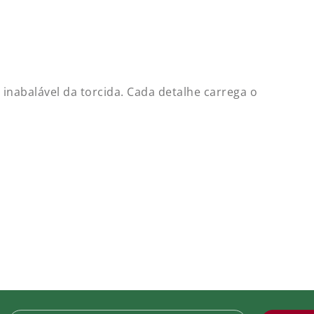
tch Participação Club World Cup FIFA 25
duto indisponível
 ESQUERDA
inabalável da torcida. Cada detalhe carrega o
tch Libertadores Títulos Anos FFC 2023
 79,99
tch Participação Libertadores
 69,90
e.