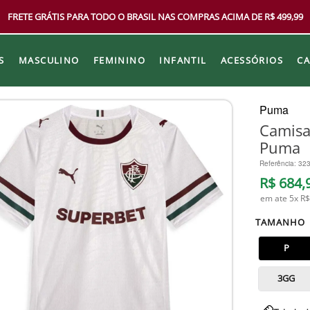
FRETE GRÁTIS PARA TODO O BRASIL NAS COMPRAS ACIMA DE R$ 499,99
S
MASCULINO
FEMININO
INFANTIL
ACESSÓRIOS
C
Puma
Camisa
Puma
Referência
:
32
R$
684
,
em ate
5
x
R$
TAMANHO
P
3GG