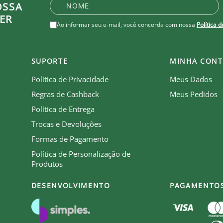
combinação de tecidos tecnológicos de alta absorção e 
OSSA
ER
ra absorver a umidade do corpo, mantendo-o confortáv
Ao informar seu e-mail, você concorda com nossa
Política 
SUPORTE
MINHA CONT
Política de Privacidade
Meus Dados
Regras de Cashback
Meus Pedidos
ireito do peito
Política de Entrega
ado do lado esquerdo do peito
Trocas e Devoluções
Formas de Pagamento
 camisa
Política de Personalização de
Produtos
DESENVOLVIMENTO
PAGAMENTO