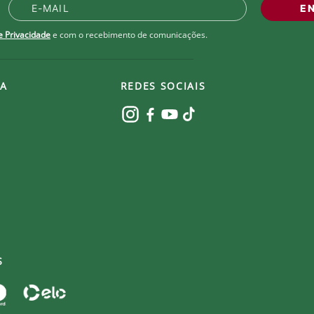
branding oficial do time.
E
el e seco
de Privacidade
e com o recebimento de comunicações.
A
REDES SOCIAIS
S