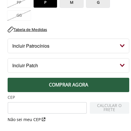
PP
P
M
G
GG
Tabela de Medidas
Incluir Patrocínios
Kit Patrocínios
Incluir Patch
R$ 119,99
PEITO
COMPRAR AGORA
Patch Campeão 2023 Libertadores
R$ 79,99
CEP
CALCULAR O
FRETE
MANGA DIREITA
Não sei meu CEP