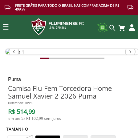
FRETE GRÁTIS PARA TODO O BRASIL NAS COMPRAS ACIMA DE R$
499,99
☰
Buscar
Puma
Camisa Flu Fem Torcedora Home
Samuel Xavier 2 2026 Puma
Referência
:
3228
R$
514
,
99
em ate
5
x
R$ 102,99
sem juros
TAMANHO