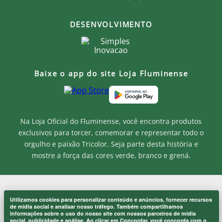
DESENVOLVIMENTO
Baixe o app do site Loja Fluminense
Na Loja Oficial do Fluminense, você encontra produtos
exclusivos para torcer, comemorar e representar todo o
orgulho e paixão Tricolor. Seja parte desta história e
mostre a força das cores verde, branco e grená.
MF MARKETPLACE LTDA - CNPJ.: 52.848.001/0001-94
Utilizamos cookies para personalizar conteúdo e anúncios, fornecer recursos
Rua Jose de Figueiredo - Barra da Tijuca - RJ CEP: 22793-170
Onde eu sou de casa.
de mídia social e analisar nosso tráfego. Também compartilhamos
×
Atendimento ao Cliente: atendimento@lojaflu.com.br / (21) 98808-
informações sobre o uso do nosso site com nossos parceiros de mídia
Laranjeiras 1902.
9954
social, publicidade e análise. Ao clicar em Concordar, você concorda com o