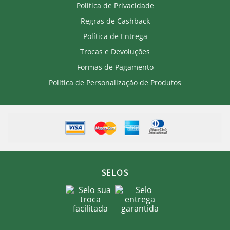
Tecido Mesh
Política de Privacidade
Regras de Cashback
Cuidados:
Não alvejar.
Política de Entrega
Não lavar a seco.
Trocas e Devoluções
Lavar com água fria.
Não utilizar amaciante.
Formas de Pagamento
Lavar e passar do lado avesso.
Passar em temperatura baixa e não passar a
Política de Personalização de Produtos
personalização.
Secar no varal, na sombra.
Produto Oficial Licenciado do Fluminense.
Ao comprar um produto oficial você fortalece seu
clube que recebe royalties com a venda de cada
produto.
SELOS