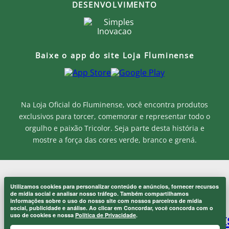
DESENVOLVIMENTO
Baixe o app do site Loja Fluminense
Na Loja Oficial do Fluminense, você encontra produtos
exclusivos para torcer, comemorar e representar todo o
orgulho e paixão Tricolor. Seja parte desta história e
mostre a força das cores verde, branco e grená.
MF MARKETPLACE LTDA - CNPJ.: 52.848.001/0001-94
Utilizamos cookies para personalizar conteúdo e anúncios, fornecer recursos
Rua Jose de Figueiredo - Barra da Tijuca - RJ CEP: 22793-170
Onde eu sou de casa.
de mídia social e analisar nosso tráfego. Também compartilhamos
×
Atendimento ao Cliente: atendimento@lojaflu.com.br / (21) 98808-
informações sobre o uso do nosso site com nossos parceiros de mídia
Laranjeiras 1902.
9954
social, publicidade e análise. Ao clicar em Concordar, você concorda com o
Atendimento de 8:00h as 12:00h e 14:00h as 17:00h de segunda a
uso de cookies e nossa
Política de Privacidade
.
sexta.