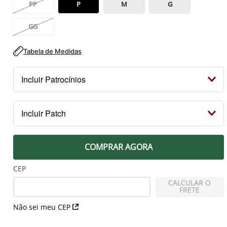
PP
P
M
G
GG
Tabela de Medidas
Incluir Patrocínios
Kit Patrocínios
Incluir Patch
R$ 119,99
PEITO
COMPRAR AGORA
Patch Campeão 2023 Libertadores
R$ 79,99
CEP
CALCULAR O
FRETE
MANGA DIREITA
Não sei meu CEP