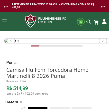
FRETE GRÁTIS PARA TODO O BRASIL NAS COMPRAS ACIMA DE R$
499,99
☰
Buscar
Puma
Camisa Flu Fem Torcedora Home
Martinelli 8 2026 Puma
Referência
:
3210
R$
514
,
99
em ate
5
x
R$ 102,99
sem juros
TAMANHO