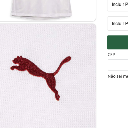
Incluir 
Kit
Incluir 
R$
PEITO
Pa
R$
CEP
Não sei m
MANGA
Pa
R$
Pa
Pro