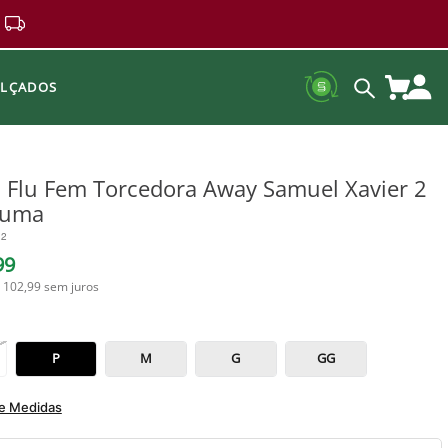
ALÇADOS
 Flu Fem Torcedora Away Samuel Xavier 2
Puma
32
99
 102,99
sem juros
P
M
G
GG
de Medidas