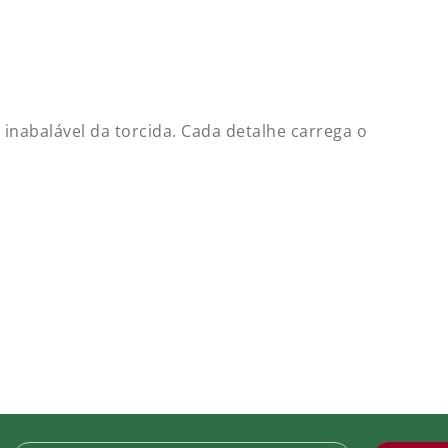
 ESQUERDA
tch Libertadores Títulos Anos FFC 2023
inabalável da torcida. Cada detalhe carrega o
 79,99
tch Participação Libertadores
 69,90
e.