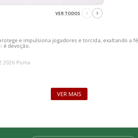
VER TODOS
MANGA
Pa
tege e impulsiona jogadores e torcida, exaltando a fé 
R$
: é devoção.
 2 2026 Puma
Pa
R$
VER MAIS
ção de camisas personalizadas. Salvo vício de qualidad