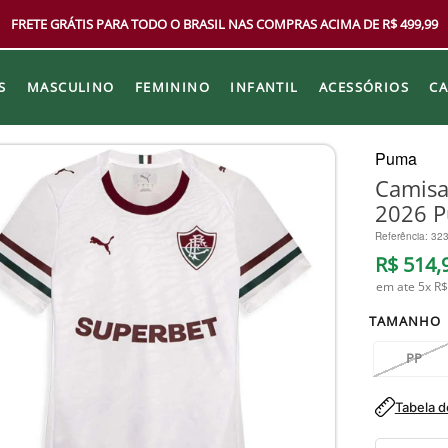
FRETE GRÁTIS PARA TODO O BRASIL NAS COMPRAS ACIMA DE R$ 499,99
S
MASCULINO
FEMININO
INFANTIL
ACESSÓRIOS
C
Puma
Camisa
2026 
Referência
:
32
R$
514
,
em ate
5
x
R$
TAMANHO
PP
Tabela 