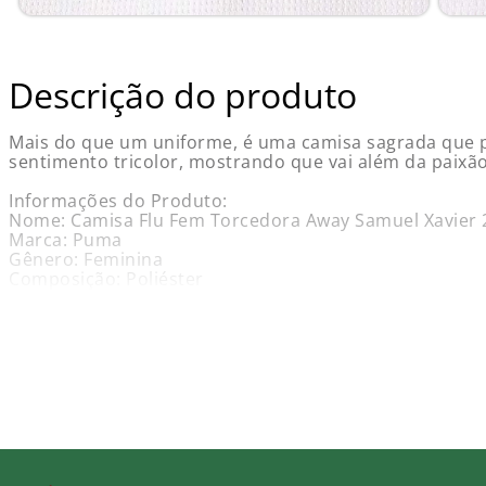
Descrição do produto
Mais do que um uniforme, é uma camisa sagrada que pro
sentimento tricolor, mostrando que vai além da paixão
Informações do Produto:
Nome: Camisa Flu Fem Torcedora Away Samuel Xavier
Marca: Puma
Gênero: Feminina
Composição: Poliéster
Cor Predominante: White
Garantia: Contra defeito de fabricação.
Obs.: Não aceitamos troca, cancelamento e / ou devolu
Guia de tamanho - medidas aproximadas (em cm):
Caracteríticas e Benefícios: