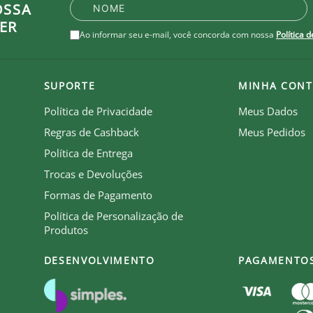
ra absorver a umidade do corpo, mantendo-o confortáve
OSSA
ER
Ao informar seu e-mail, você concorda com nossa
Política 
SUPORTE
MINHA CONT
Política de Privacidade
Meus Dados
Regras de Cashback
Meus Pedidos
o do peito
Política de Entrega
Trocas e Devoluções
Formas de Pagamento
Política de Personalização de
Produtos
DESENVOLVIMENTO
PAGAMENTO