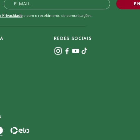
l e seco.
E
de Privacidade
e com o recebimento de comunicações.
A
REDES SOCIAIS
S