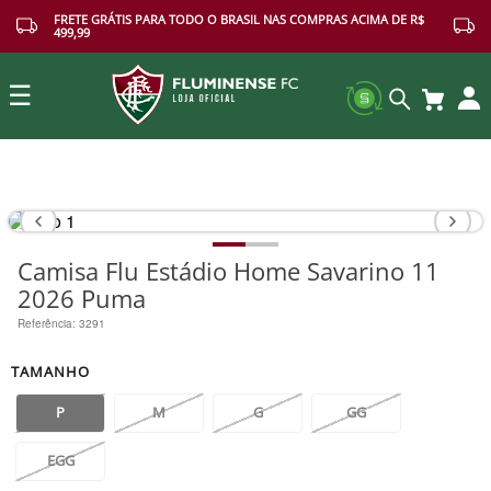
FRETE GRÁTIS PARA TODO O BRASIL NAS COMPRAS ACIMA DE R$
499,99
☰
Buscar
Camisa Flu Estádio Home Savarino 11
2026 Puma
Referência
:
3291
TAMANHO
P
M
G
GG
EGG