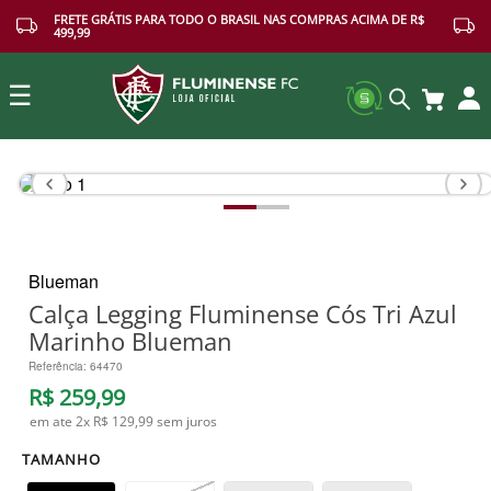
FRETE GRÁTIS PARA TODO O BRASIL NAS COMPRAS ACIMA DE R$
499,99
☰
Buscar
Blueman
Calça Legging Fluminense Cós Tri Azul
Marinho Blueman
Referência
:
64470
R$
259
,
99
em ate
2
x
R$ 129,99
sem juros
TAMANHO