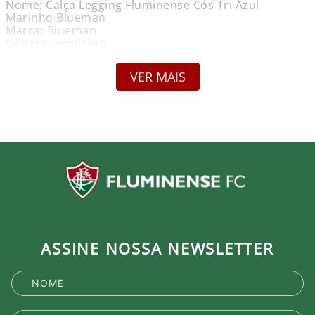
Nome: Calça Legging Fluminense Cós Tri Azul
Marinho Blueman
Marca: Blueman
Gênero: Feminino
Composição: Lycra
Garantia: Contra defeito de fabricação
VER MAIS
Medidas Aproximadas (Altura x Cintura)
P – 97 cm x 35 cm
M – 99 cm x 40 cm
G – 103 cm x 43 cm
GG – 106 cm x 45 cm
Cuidados:
Não alvejar.
Lavar com água fria.
Secar no varal, na sombra.
Produto Oficial Licenciado do Fluminense.
ASSINE NOSSA NEWSLETTER
Ao comprar um produto oficial você fortalece seu
clube que recebe royalties com a venda de cada
produto.