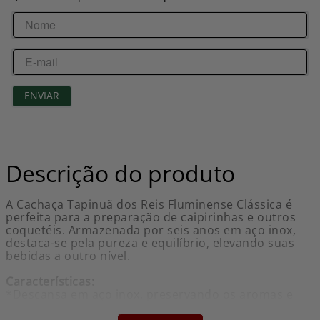
ENVIAR
Descrição do produto
A Cachaça Tapinuã dos Reis Fluminense Clássica é
perfeita para a preparação de caipirinhas e outros
coquetéis. Armazenada por seis anos em aço inox,
destaca-se pela pureza e equilíbrio, elevando suas
bebidas a outro nível.
Características:
*Descansa em aço inox, preservando os aromas e
sabores da cana
*Teor alcoólico: 43% vol.