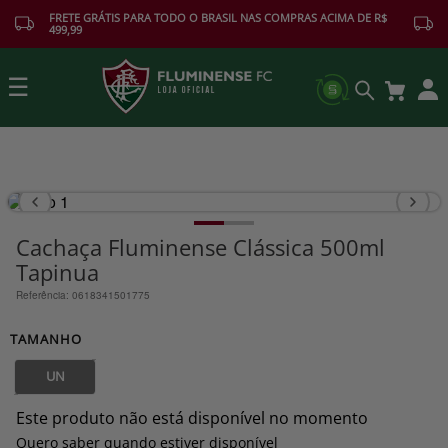
FRETE GRÁTIS PARA TODO O BRASIL NAS COMPRAS ACIMA DE R$
499,99
☰
Buscar
Cachaça Fluminense Clássica 500ml
Tapinua
Referência
:
0618341501775
TAMANHO
UN
Este produto não está disponível no momento
Quero saber quando estiver disponível