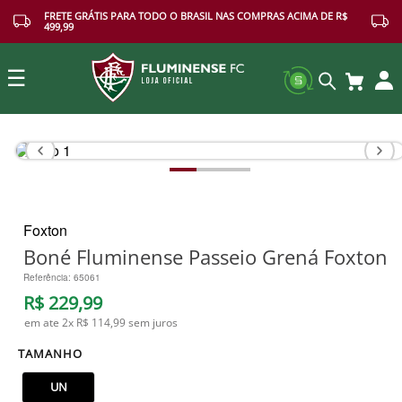
FRETE GRÁTIS PARA TODO O BRASIL NAS COMPRAS ACIMA DE R$
499,99
☰
Buscar
Foxton
Boné Fluminense Passeio Grená Foxton
Referência
:
65061
R$
229
,
99
em ate
2
x
R$ 114,99
sem juros
TAMANHO
UN