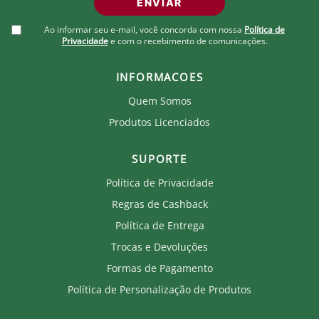
ENVIAR
Corpo em grená com aba verde contrastante
Brasão do Fluminense bordado centralizado
Ao informar seu e-mail, você concorda com nossa
Política de
Privacidade
e com o recebimento de comunicações.
Parte integrante do grupo Passeio da coleção
Modelagem estruturada de alto acabamento
Design coerente com a identidade visual da coleção
INFORMACOES
Produto Oficial Licenciado do Fluminense.
Quem Somos
Ao comprar um produto oficial você fortalece seu
Produtos Licenciados
clube que recebe royalties com a venda de cada
produto.
SUPORTE
Política de Privacidade
Regras de Cashback
Política de Entrega
Trocas e Devoluções
Formas de Pagamento
Política de Personalização de Produtos