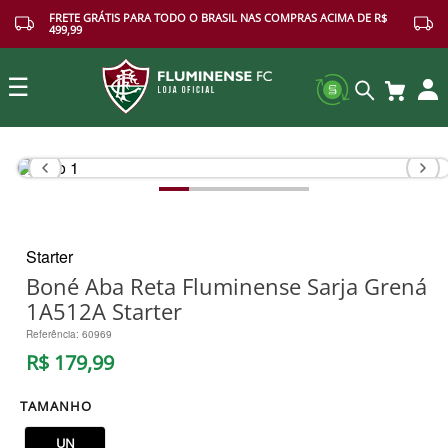
FRETE GRÁTIS PARA TODO O BRASIL NAS COMPRAS ACIMA DE R$
499,99
☰
Buscar
Starter
Boné Aba Reta Fluminense Sarja Grená
1A512A Starter
Referência
:
60969
R$
179
,
99
TAMANHO
UN