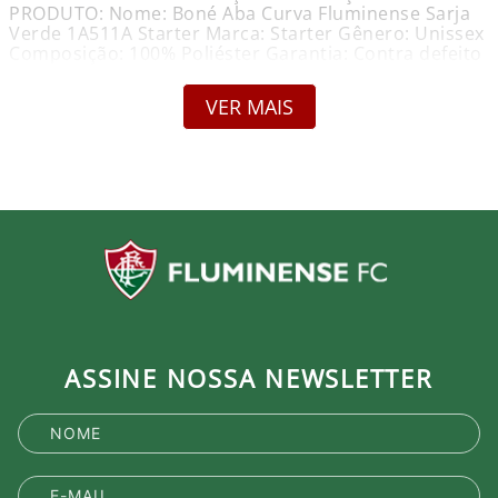
PRODUTO: Nome: Boné Aba Curva Fluminense Sarja
Verde 1A511A Starter Marca: Starter Gênero: Unissex
Composição: 100% Poliéster Garantia: Contra defeito
de fabricação Tipo de fechamento - Snapback Tipo de
aba - Aba Curva Tipo de tecido - Poliéster Medidas
VER MAIS
Aproximadas: Tamanho: Único Ajustável c/ diâmetro
entre 55,8 cm e 60,6 cm Produto Oficial Licenciado do
Fluminense. Ao comprar um produto oficial você
fortalece seu clube que recebe royalties com a venda
de cada produto.
ASSINE NOSSA NEWSLETTER