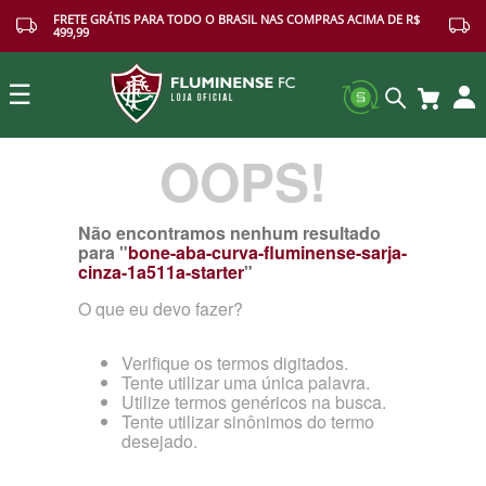
FRETE GRÁTIS PARA TODO O BRASIL NAS COMPRAS ACIMA DE R$
499,99
☰
OOPS!
Buscar
Não encontramos nenhum resultado
para "
bone-aba-curva-fluminense-sarja-
cinza-1a511a-starter
"
O que eu devo fazer?
Verifique os termos digitados.
Tente utilizar uma única palavra.
Utilize termos genéricos na busca.
Tente utilizar sinônimos do termo
desejado.