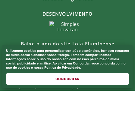
DESENVOLVIMENTO
Baixe o app do site Loja Fluminense
Utilizamos cookies para personalizar conteúdo e anúncios, fornecer recursos
Onde eu sou de casa.
de mídia social e analisar nosso tráfego. Também compartilhamos
×
informações sobre o uso do nosso site com nossos parceiros de mídia
Laranjeiras 1902.
social, publicidade e análise. Ao clicar em Concordar, você concorda com o
uso de cookies e nossa
Política de Privacidade
.
Na Loja Oficial do Fluminense, você encontra produtos
exclusivos para torcer, comemorar e representar todo o
CONCORDAR
orgulho e paixão Tricolor. Seja parte desta história e
mostre a força das cores verde, branco e grená.
MF MARKETPLACE LTDA - CNPJ.: 52.848.001/0001-94
Rua Jose de Figueiredo - Barra da Tijuca - RJ CEP: 22793-170
Atendimento ao Cliente: atendimento@lojaflu.com.br / (21) 98808-
9954