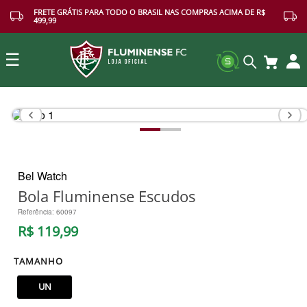
FRETE GRÁTIS PARA TODO O BRASIL NAS COMPRAS ACIMA DE R$
499,99
☰
Buscar
Bel Watch
Bola Fluminense Escudos
Referência
:
60097
R$
119
,
99
TAMANHO
UN